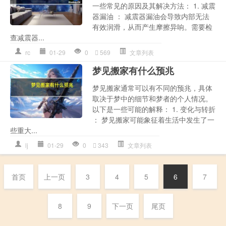
一些常见的原因及其解决方法： 1. 减震
器漏油 ： 减震器漏油会导致内部无法
有效润滑，从而产生摩擦异响。需要检
查减震器...
rc
01-29
0
569
文章列表
梦见搬家有什么预兆
梦见搬家通常可以有不同的预兆，具体
取决于梦中的细节和梦者的个人情况。
以下是一些可能的解释： 1. 变化与转折
： 梦见搬家可能象征着生活中发生了一
些重大...
lj
01-29
0
343
文章列表
首页
上一页
3
4
5
6
7
8
9
下一页
尾页