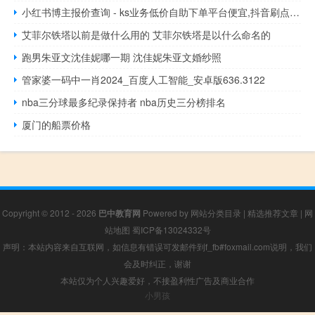
小红书博主报价查询 - ks业务低价自助下单平台便宜,抖音刷点赞网址便宜
艾菲尔铁塔以前是做什么用的 艾菲尔铁塔是以什么命名的
跑男朱亚文沈佳妮哪一期 沈佳妮朱亚文婚纱照
管家婆一码中一肖2024_百度人工智能_安卓版636.3122
nba三分球最多纪录保持者 nba历史三分榜排名
厦门的船票价格
Copyright © 2012 - 2026
巴中教育网
Powered by
网站分类目录
|
精选推荐文章
|
网
站地图
蜀ICP备13024332号
声明：本站内容来自互联网，如信息有错误可发邮件到f_fb#foxmail.com说明，我们
会及时纠正，谢谢
本站仅为个人兴趣爱好，不接盈利性广告及商业合作
小男孩