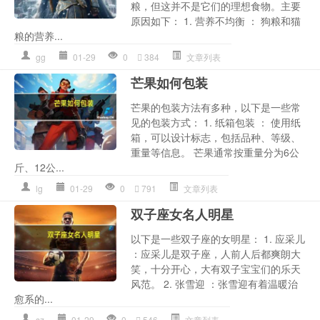
粮，但这并不是它们的理想食物。主要
原因如下： 1. 营养不均衡 ： 狗粮和猫
粮的营养...
gg
01-29
0
384
文章列表
芒果如何包装
芒果的包装方法有多种，以下是一些常
见的包装方式： 1. 纸箱包装 ： 使用纸
箱，可以设计标志，包括品种、等级、
重量等信息。 芒果通常按重量分为6公
斤、12公...
lg
01-29
0
791
文章列表
双子座女名人明星
以下是一些双子座的女明星： 1. 应采儿
：应采儿是双子座，人前人后都爽朗大
笑，十分开心，大有双子宝宝们的乐天
风范。 2. 张雪迎 ：张雪迎有着温暖治
愈系的...
sz
01-29
0
546
文章列表