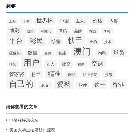
标签
世界杯
互动
价格
中国
内容
下单
上海
博彩
号码
品牌
可能会
在线
学校
双击
快手
平台
彩民
彩票
您的
技术
澳门
球员
数据
狗狗
摄像头
智能
新奥
用户
空调
社交
的人
球队
程序
精准
管家婆
粉丝
股票
网站
职业学院
自己的
资料
香港
这一
论文
软件
猜你想看的文章
电脑程序怎么装
美国大学生结婚移民流程