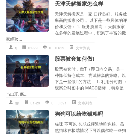
天津天解搬家怎么样
天津天解搬家是一家 口碑良好、服务效
率高的搬家公司 。以下是一些具体的评
价和反馈： 1. 服务质量高 ：天解搬家
在多年的发展过程中，积累了丰富的搬
家经验...
tj
01-29
0
619
文章列表
股票被套如何做t
股票被套时，做T（即日内交易）是一
种降低持仓成本、尝试解套的策略。以
下是一些做T的方法： 1. 利用分时图 ：
观察分时图中的 MACD指标 ，特别是
当出现 底...
gp
01-29
0
591
文章列表
狗狗可以给吃猫粮吗
猫咪 不可以 长期或频繁地吃狗粮。虽
然猫咪在极端情况下可以偶尔吃一些狗