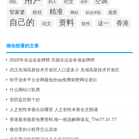
空调
社交
的人
球队
程序
精准
管家婆
粉丝
股票
网站
职业学院
自己的
资料
香港
这一
论文
软件
猜你想看的文章
2022年全运会金牌榜 历届全运会各省金牌榜
武汉东湖高新技术开发区人口是多少 东湖高新技术开发区
快手业务平台全网最低价qq免费刷赞网址老白
什么网站订机票
安防监控那个好
人之初性本善出自哪里 人之初性本善全文朗诵
香港最准最新免费资料,唯一精选解释落实_The77.31.77
微信里的小程序怎么添加
汽车商业险到期了过几个月买可以吗