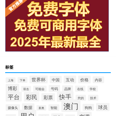
标签
世界杯
互动
价格
中国
内容
下单
上海
博彩
号码
品牌
可能会
在线
学校
双击
快手
平台
彩民
彩票
您的
技术
澳门
球员
数据
狗狗
摄像头
智能
新奥
用户