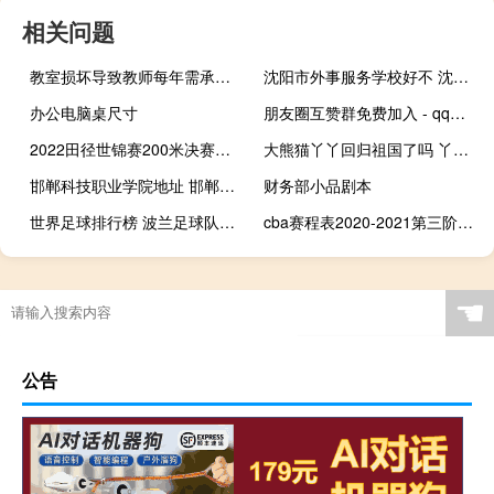
相关问题
教室损坏导致教师每年需承担近3000英镑费用，影响教学资源
沈阳市外事服务学校好不 沈阳外事服务学校栏杆
办公电脑桌尺寸
朋友圈互赞群免费加入 - qq访客在哪里找
2022田径世锦赛200米决赛赛程 田径世锦赛2022赛程
大熊猫丫丫回归祖国了吗 丫丫在美国经历了什么
邯郸科技职业学院地址 邯郸科技职业技术学院
财务部小品剧本
世界足球排行榜 波兰足球队排名第几
cba赛程表2020-2021第三阶段 2020cba全明星阵容名单
☚
公告