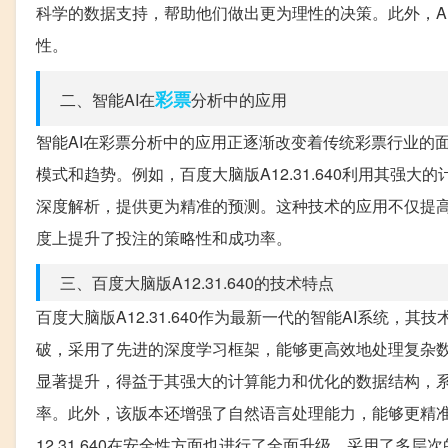
科学的数据支持，帮助他们做出更为理性的决策。此外，A
性。
彩票
二、智能AI在
分析中的应用
智能AI在彩票分析中的应用正逐渐改变着传统彩票行业的
模式和趋势。例如，百度大脑版A12.31.640利用其强大
深度解析，提供更为精准的预测。这种技术的应用不仅提
度上提升了投注的策略性和成功率。
三、百度大脑版A12.31.640的技术特点
百度大脑版A12.31.640作为最新一代的智能AI系统
破，采用了先进的深度学习框架，能够更高效地处理复杂数据
显著提升，得益于其强大的计算能力和优化的数据结构，
率。此外，该版本还增强了自然语言处理能力，能够更精
12.31.640在安全性方面也进行了全面升级，采用了多