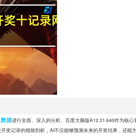
数据
奖
进行全面、深入的分析。百度大脑版A12.31.640作为核
开奖记录的细致剖析，AI不仅能够预测未来的开奖结果，还能