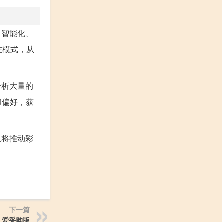
向智能化、
在模式，从
分析大量的
和偏好，获
仅将推动彩
下一篇
_爱采购版