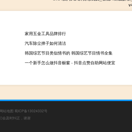
v
家用五金工具品牌排行
汽车除尘掸子如何清洁
韩国综艺节目类似情书的 韩国综艺节目情书全集
一个新手怎么做抖音橱窗 - 抖音点赞自助网站便宜
网站地图
蜀ICP备13024332号
，我们会及时纠正，谢谢