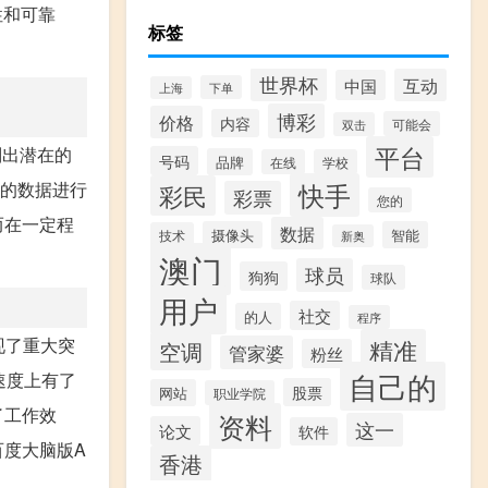
性和可靠
标签
世界杯
互动
中国
下单
上海
博彩
价格
内容
可能会
双击
平台
别出潜在的
号码
品牌
在线
学校
网的数据进行
快手
彩民
彩票
您的
而在一定程
数据
摄像头
智能
技术
新奥
澳门
球员
狗狗
球队
用户
社交
的人
程序
现了重大突
精准
空调
管家婆
粉丝
自己的
速度上有了
股票
网站
职业学院
了工作效
资料
这一
论文
软件
度大脑版A
香港