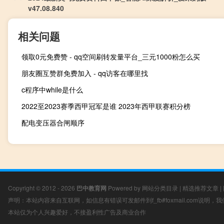
v47.08.840
相关问题
领取0元免费赞 - qq空间刷转发量平台_三元1000粉怎么买
朋友圈互赞群免费加入 - qq访客在哪里找
c程序中while是什么
2022至2023赛季西甲冠军是谁 2023年西甲联赛积分榜
配电变压器合闸顺序
Copyright © 2012 - 2026
巴中教育网
Powered by
网站分类目录
|
精选推荐文章
|
声明：本站内容来自互联网，如信息有错误可发邮件到f_fb#foxmail.com说明
本站仅为个人兴趣爱好，不接盈利性广告及商业合作