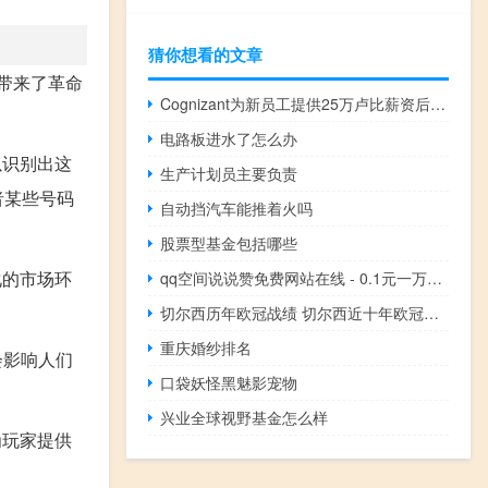
猜你想看的文章
测带来了革命
Cognizant为新员工提供25万卢比薪资后，仅实现1%的薪资增长
电路板进水了怎么办
以识别出这
生产计划员主要负责
者某些号码
自动挡汽车能推着火吗
股票型基金包括哪些
化的市场环
qq空间说说赞免费网站在线 - 0.1元一万粉丝 ks业务24小时在线下单
切尔西历年欧冠战绩 切尔西近十年欧冠战绩
重庆婚纱排名
会影响人们
口袋妖怪黑魅影宠物
兴业全球视野基金怎么样
为玩家提供