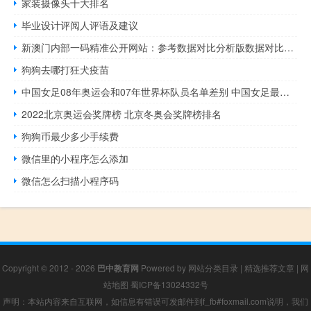
家装摄像头十大排名
毕业设计评阅人评语及建议
新澳门内部一码精准公开网站：参考数据对比分析版数据对比解释落实-2208.ISO.351
狗狗去哪打狂犬疫苗
中国女足08年奥运会和07年世界杯队员名单差别 中国女足最新大名单
2022北京奥运会奖牌榜 北京冬奥会奖牌榜排名
狗狗币最少多少手续费
微信里的小程序怎么添加
微信怎么扫描小程序码
Copyright © 2012 - 2026
巴中教育网
Powered by
网站分类目录
|
精选推荐文章
|
网
站地图
蜀ICP备13024332号
声明：本站内容来自互联网，如信息有错误可发邮件到f_fb#foxmail.com说明，我们