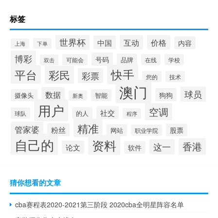
标签
世界杯
互动
价格
中国
内容
下单
上海
博彩
号码
品牌
可能会
在线
学校
双击
快手
平台
彩民
彩票
您的
技术
澳门
球员
数据
狗狗
摄像头
智能
新奥
用户
空调
社交
的人
球队
程序
精准
管家婆
粉丝
股票
网站
职业学院
自己的
资料
香港
这一
论文
软件
猜你想看的文章
cba赛程表2020-2021第三阶段 2020cba全明星阵容名单