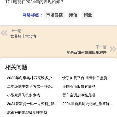
TCL电视在2024年的表现如何？
网络标签：
市场份额
海信
销量
上一篇
世界杯十大悲情
下一篇
苹果xr如何隐藏应用程序
相关问题
2022年冬季奥林匹克设多少项 2022年冬奥会奖牌数
快手帅赞平台 抖音快手点赞零钱提出(快手获赞赚钱吗)
二年级期中数学考试一般会考哪些内容呢 二年级数学下册期中试卷
美国石油股票有哪些
小型家用飞机多少钱
货车空调加冷媒几瓶
2o24管家婆一码一肖资料_智能AI深度解析_AI助手版g12.64.295
2024年新奥历史记录_作答解释落实_iPhone版v17.69.40
成都好的婚纱摄影哪里找