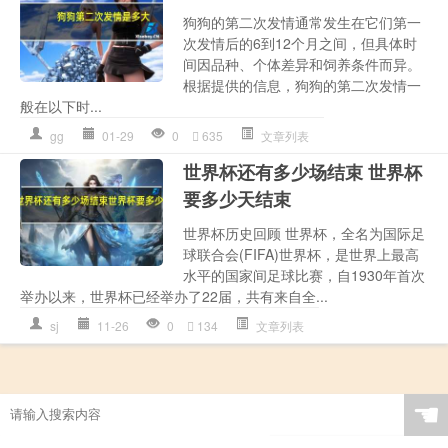
狗狗的第二次发情通常发生在它们第一
次发情后的6到12个月之间，但具体时
间因品种、个体差异和饲养条件而异。
根据提供的信息，狗狗的第二次发情一
般在以下时...
gg
01-29
0
635
文章列表
世界杯还有多少场结束 世界杯
要多少天结束
世界杯历史回顾 世界杯，全名为国际足
球联合会(FIFA)世界杯，是世界上最高
水平的国家间足球比赛，自1930年首次
举办以来，世界杯已经举办了22届，共有来自全...
sj
11-26
0
134
文章列表
☚