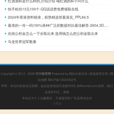
红酒酒杯是什么样的,介绍介绍 喝红酒的杯子叫什么
快手粉丝13元100个-QQ说说赞免费领取在线
2024年香港资料精准，权势精选答案落实_PPL84.5
最准的一肖一码100%准##广泛的数据对比最佳解答-2604.3D.A522
在岗公积金怎么一下全取出来 急用钱怎么把公积金取出来
马龙世界冠军数量
Copyright © 2012 - 2026
巴中教育网
Powered by
网站分类目录
|
精选推荐文章
|
网
站地图
蜀ICP备13024332号
声明：本站内容来自互联网，如信息有错误可发邮件到f_fb#foxmail.com说明，我们
会及时纠正，谢谢
本站仅为个人兴趣爱好，不接盈利性广告及商业合作
小男孩