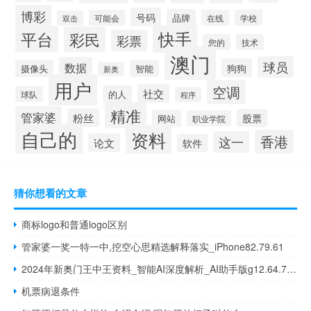
博彩
号码
品牌
可能会
在线
学校
双击
快手
平台
彩民
彩票
您的
技术
澳门
球员
数据
狗狗
摄像头
智能
新奥
用户
空调
社交
的人
球队
程序
精准
管家婆
粉丝
股票
网站
职业学院
自己的
资料
香港
这一
论文
软件
猜你想看的文章
商标logo和普通logo区别
管家婆一奖一特一中,挖空心思精选解释落实_iPhone82.79.61
2024年新奥门王中王资料_智能AI深度解析_AI助手版g12.64.763
机票病退条件