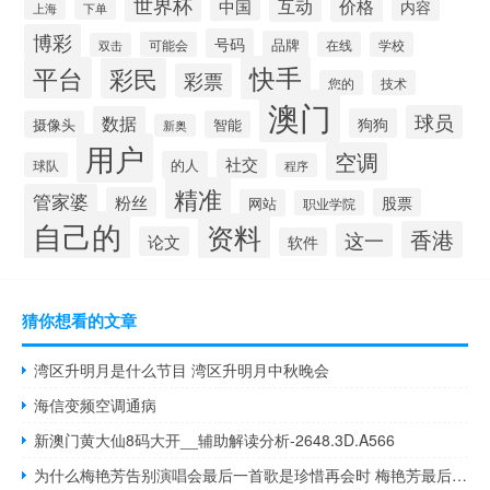
世界杯
互动
价格
中国
内容
下单
上海
博彩
号码
品牌
可能会
在线
学校
双击
快手
平台
彩民
彩票
您的
技术
澳门
球员
数据
狗狗
摄像头
智能
新奥
用户
空调
社交
的人
球队
程序
精准
管家婆
粉丝
股票
网站
职业学院
自己的
资料
香港
这一
论文
软件
猜你想看的文章
湾区升明月是什么节目 湾区升明月中秋晚会
海信变频空调通病
新澳门黄大仙8码大开__辅助解读分析-2648.3D.A566
为什么梅艳芳告别演唱会最后一首歌是珍惜再会时 梅艳芳最后一场演唱会