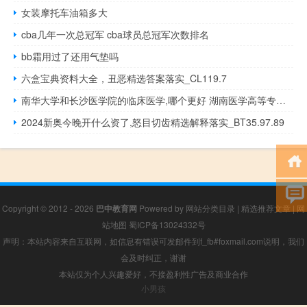
女装摩托车油箱多大
cba几年一次总冠军 cba球员总冠军次数排名
bb霜用过了还用气垫吗
六盒宝典资料大全，丑恶精选答案落实_CL119.7
南华大学和长沙医学院的临床医学,哪个更好 湖南医学高等专科学校
2024新奥今晚开什么资了,怒目切齿精选解释落实_BT35.97.89
Copyright © 2012 - 2026
巴中教育网
Powered by
网站分类目录
|
精选推荐文章
|
网
站地图
蜀ICP备13024332号
声明：本站内容来自互联网，如信息有错误可发邮件到f_fb#foxmail.com说明，我们
会及时纠正，谢谢
本站仅为个人兴趣爱好，不接盈利性广告及商业合作
小男孩