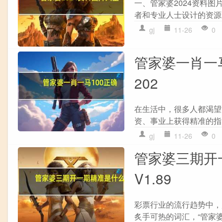
一、管家婆2024资料图
者和专业人士设计的资源
gj
11-26
0
管家婆一肖一马
202
在生活中，很多人都渴望
资、事业上获得精准的指
gj
11-26
0
管家婆三期开一
V1.89
彩票行业的流行趋势中，
炙手可热的词汇，“管家婆