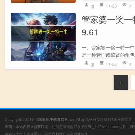
gj
11-26
0
管家婆一奖一特
9.61
一、管家婆一奖一特一中的
是一种管理或监督的角色，
gj
11-26
0
1
Copyright © 2012 - 2026
巴中教育网
Powered by
网站分类目录
|
精选推荐文章
|
声明：本站内容来自互联网，如信息有错误可发邮件到f_fb#foxmail.com说明
本站仅为个人兴趣爱好，不接盈利性广告及商业合作