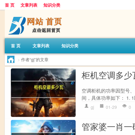
首 页
文章列表
知识分类
首 页
文章列表
知识分类
>
作者“gj”的文章
柜机空调多少
空调柜机的功率因型号、
间，具体功率如下： 1. 1
gj
01-29
0
管家婆一肖一码1