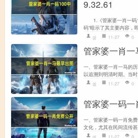
9.32.61
1.《管家婆一肖一码1
码”暗示了其主要内容，即
gj
11-27
0
管家婆一肖一马
一、管家婆一肖一马的历
以追溯到明清时期。当时
gj
11-27
0
管家婆一码一肖
一、管家婆一码一肖免费
文化，尤其在民间流传甚
gj
11-27
0