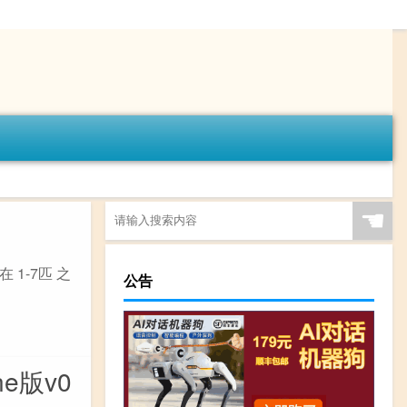
☚
1-7匹 之
公告
e版v0