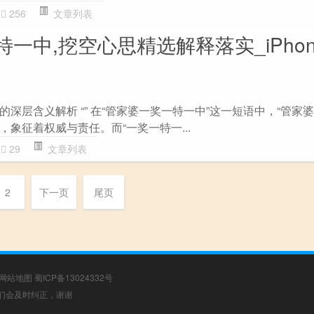
256
文章列表
一中,挖空心思精选解释落实_iPhone
深层含义解析 “” 在“管家婆一奖一特一中”这一短语中，“管家婆
象征着权威与责任。而“一奖一特一...
29
文章列表
2
下一页
尾页
网站地图
蜀ICP备13024332号
，我们会及时纠正，谢谢