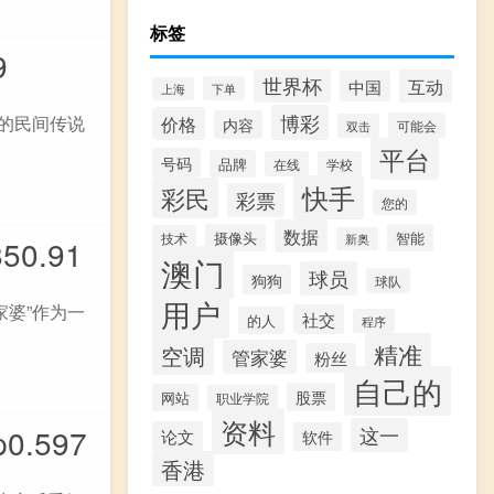
标签
9
世界杯
互动
中国
下单
上海
博彩
代的民间传说
价格
内容
可能会
双击
平台
号码
品牌
在线
学校
快手
彩民
彩票
您的
数据
摄像头
智能
技术
新奥
0.91
澳门
球员
狗狗
球队
用户
家婆”作为一
社交
的人
程序
精准
空调
管家婆
粉丝
自己的
股票
网站
职业学院
资料
.597
这一
论文
软件
香港