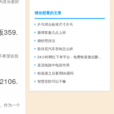
专为音乐爱好
猜你想看的文章
乒乓球台标准尺寸乒乓
59.
微博客服几点上班
婚纱照挂法
歌诗尼汽车音响怎么样
不希望在投
24小时网红下单平台 - 免费恢复微信删除的好友
直流电路中电容作用
粉底液之后要用bb霜吗
06.
智慧安防可以干嘛
。作为一个