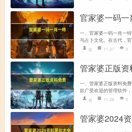
官家婆一码一肖一
一、官家婆一码一肖一特
与占卜文化。在古代，官
gj
11-27
0
管家婆正版资料
一、管家婆正版资料免费
款广受欢迎的管理软件，
gj
11-26
0
管家婆2024