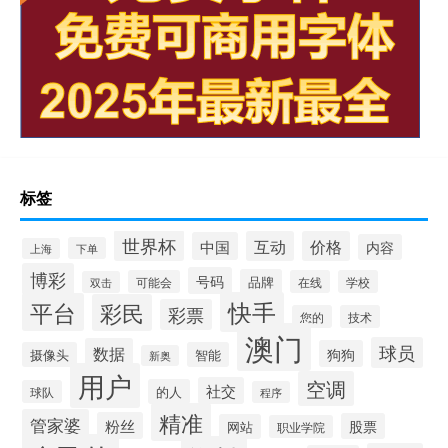
标签
世界杯
互动
价格
中国
内容
下单
上海
博彩
号码
品牌
可能会
在线
学校
双击
快手
平台
彩民
彩票
您的
技术
澳门
球员
数据
狗狗
摄像头
智能
新奥
用户
空调
社交
的人
球队
程序
精准
管家婆
粉丝
股票
网站
职业学院