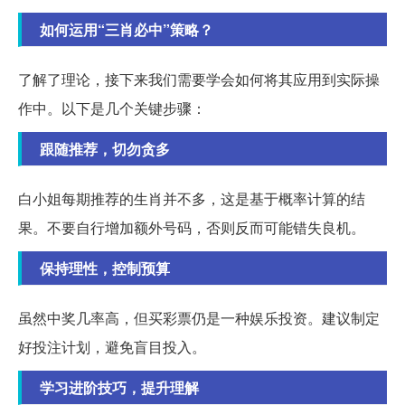
如何运用“三肖必中”策略？
了解了理论，接下来我们需要学会如何将其应用到实际操
作中。以下是几个关键步骤：
跟随推荐，切勿贪多
白小姐每期推荐的生肖并不多，这是基于概率计算的结
果。不要自行增加额外号码，否则反而可能错失良机。
保持理性，控制预算
虽然中奖几率高，但买彩票仍是一种娱乐投资。建议制定
好投注计划，避免盲目投入。
学习进阶技巧，提升理解