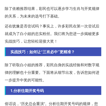
除了依赖推荐结果，彩民也可以逐步学习生肖与开奖规律
的关系，为未来的选号打下基础。
还在犹豫是否尝试吗？事实上，许多彩民在第一次尝试后
就成为了白小姐的忠实粉丝。我们将为您进一步揭秘更多
实战技巧，让您轻松迎接大奖！
实战技巧：如何让“三肖必中”更精准？
除了听取白小姐的推荐，彩民自身的实战经验和对数字规
律的理解也十分重要。下面将从细节出发，告诉您如何进
一步提升中奖的可能性。
1.分析往期开奖号码
俗话说，“历史总会重演”。分析往期开奖号码的规律，您