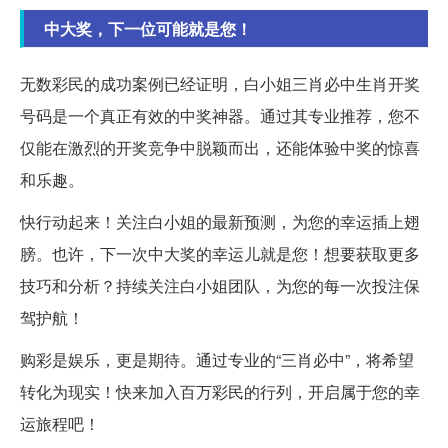
中大奖，下一位可能就是您！
无数彩民的成功案例已经证明，白小姐三肖必中生肖开奖
号码是一个真正有效的中奖神器。通过其专业推荐，您不
仅能在激烈的开奖竞争中脱颖而出，还能体验中奖的惊喜
和乐趣。
快行动起来！关注白小姐的最新预测，为您的幸运插上翅
膀。也许，下一次中大奖的幸运儿就是您！想要获取更多
技巧和分析？持续关注白小姐团队，为您的每一次投注保
驾护航！
购彩是娱乐，更是期待。通过专业的“三肖必中”，将希望
转化为现实！快来加入百万彩民的行列，开启属于您的幸
运旅程吧！