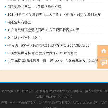
刷浏览量的网站 - 快手播放量怎么买
2021神舟五号发射圆满飞上天空作文 神舟五号成功发射19周年
锡纸烧烤有哪些
东方有线机顶盒无法回看 东方卫视回看播放今天
乒乓球台标准尺寸乒乓
特马 澳门##完善精选数据对比解释落实-2837.3D.A755
中国女足世界杯赛程 女足世界杯2019时间赛程
打开49图库(揭秘提升一肖一码100%)--作答解释落实--安卓版438.583
Copyright © 2012 - 2026
巴中教育网
Powered by
网站分类目录
|
精选推荐文章
|
网
站地图
蜀ICP备13024332号
声明：本站内容来自互联网，如信息有错误可发邮件到f_fb#foxmail.com说明，我们