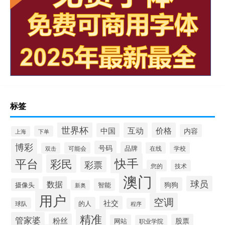
标签
世界杯
互动
价格
中国
内容
下单
上海
博彩
号码
品牌
可能会
在线
学校
双击
快手
平台
彩民
彩票
您的
技术
澳门
球员
数据
狗狗
摄像头
智能
新奥
用户
空调
社交
的人
球队
程序
精准
管家婆
粉丝
股票
网站
职业学院