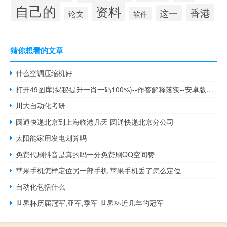
自己的
资料
香港
这一
论文
软件
猜你想看的文章
什么空调压缩机好
打开49图库(揭秘提升一肖一码100%)--作答解释落实--安卓版438.583
川大自动化考研
圆通快递北京到上海临港几天 圆通快递北京分公司
太阳能家用发电划算吗
免费代刷抖音是真的吗一分免费刷QQ空间赞
苹果手机怎样定位另一部手机 苹果手机丢了怎么定位
自动化包括什么
世界杯历届冠军,亚军,季军 世界杯近几年的冠军