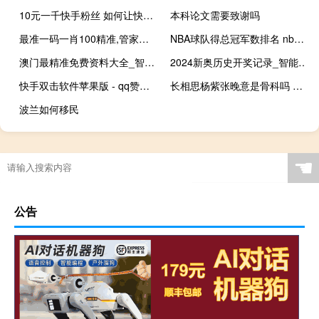
10元一千快手粉丝 如何让快手粉丝暴涨
本科论文需要致谢吗
最准一码一肖100精准,管家婆_智能AI深度解析_好看视频版v32.26.76
NBA球队得总冠军数排名 nba总冠军球队排行榜
澳门最精准免费资料大全_智能AI深度解析_好看视频版v32.49
2024新奥历史开奖记录_智能AI深度解析_AI助手版g12.64.932
快手双击软件苹果版 - qq赞在线自助下单网站免费
长相思杨紫张晚意是骨科吗 长相思张晚意竟然不是官配
波兰如何移民
☚
公告