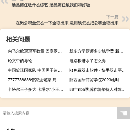
汤晶媚任敏什么综艺 汤晶媚任敏我们和好啦
下一篇
在岗公积金怎么一下全取出来 急用钱怎么把公积金取出来
相关问题
内马尔欧冠冠军数量 巴塞罗那2015年欧冠冠军
新东方学厨师多少钱学费 新东方厨师学费价目表
论文中的导论
电路板进水了怎么办
中国篮球国家队 中国男子篮球国家队名单
ks免费双击软件 - 快手双击平台ks下单稳定
7777788888管家波老家,肩舆精选解释落实_WP71.54.18
陕西国际商贸学院2023啥时候开学 陕西国际商贸学院怎么样
卡塔尔王子多大 卡塔尔“小王子”学说中文
88年nba季后赛凯尔特人对阵老鹰比分顺序 nba季后赛对阵图模板
☚