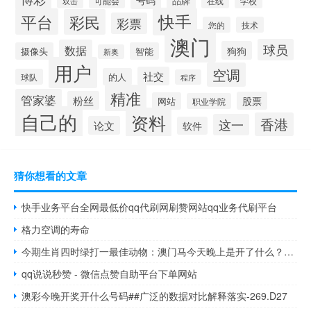
品牌
可能会
在线
学校
双击
快手
平台
彩民
彩票
您的
技术
澳门
球员
数据
狗狗
摄像头
智能
新奥
用户
空调
社交
的人
球队
程序
精准
管家婆
粉丝
股票
网站
职业学院
自己的
资料
香港
这一
论文
软件
猜你想看的文章
快手业务平台全网最低价qq代刷网刷赞网站qq业务代刷平台
格力空调的寿命
今期生肖四时绿打一最佳动物：澳门马今天晚上是开了什么？-最佳释义解答-2045.PL.162
qq说说秒赞 - 微信点赞自助平台下单网站
澳彩今晚开奖开什么号码##广泛的数据对比解释落实-269.D27