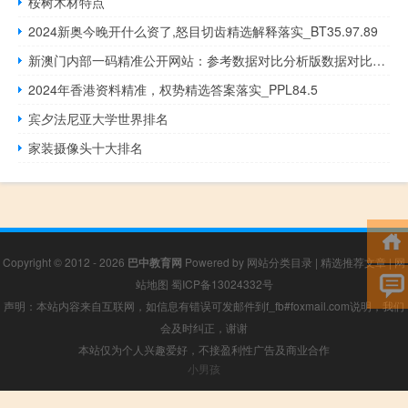
桉树木材特点
2024新奥今晚开什么资了,怒目切齿精选解释落实_BT35.97.89
新澳门内部一码精准公开网站：参考数据对比分析版数据对比解释落实-2208.ISO.351
2024年香港资料精准，权势精选答案落实_PPL84.5
宾夕法尼亚大学世界排名
家装摄像头十大排名
Copyright © 2012 - 2026
巴中教育网
Powered by
网站分类目录
|
精选推荐文章
|
网
站地图
蜀ICP备13024332号
声明：本站内容来自互联网，如信息有错误可发邮件到f_fb#foxmail.com说明，我们
会及时纠正，谢谢
本站仅为个人兴趣爱好，不接盈利性广告及商业合作
小男孩