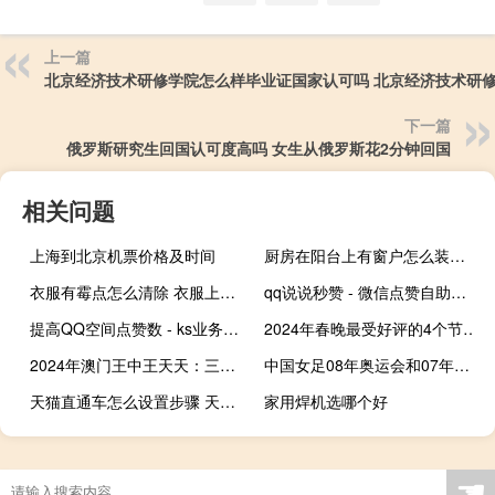
上一篇
北京经济技术研修学院怎么样毕业证国家认可吗 北京经济技术研
下一篇
俄罗斯研究生回国认可度高吗 女生从俄罗斯花2分钟回国
相关问题
上海到北京机票价格及时间
厨房在阳台上有窗户怎么装修 阳台厨房装修效果图
衣服有霉点怎么清除 衣服上的霉斑怎么洗掉
qq说说秒赞 - 微信点赞自助平台下单网站
提高QQ空间点赞数 - ks业务低价自助下单平台网站。彩虹云商城,时光云登录秒赞
2024年春晚最受好评的4个节目 2024年央视春晚节目单
2024年澳门王中王天天：三头六臂指哪一只生肖-全面的分析解答-1609.D53
中国女足08年奥运会和07年世界杯队员名单差别 中国女足最新大名单
天猫直通车怎么设置步骤 天猫运营直通车烧20w
家用焊机选哪个好
☚