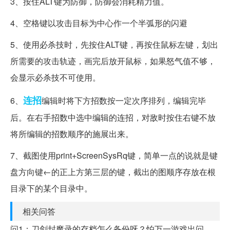
3、按住ALT键为防御，防御会消耗精力值。
4、空格键以攻击目标为中心作一个半弧形的闪避
5、使用必杀技时，先按住ALT键，再按住鼠标左键，划出
所需要的攻击轨迹，画完后放开鼠标，如果怒气值不够，
会显示必杀技不可使用。
连招
6、
编辑时将下方招数按一定次序排列，编辑完毕
后。在右手招数中选中编辑的连招，对敌时按住右键不放
将所编辑的招数顺序的施展出来。
7、截图使用print+ScreenSysRq键，简单一点的说就是键
盘方向键←的正上方第三层的键，截出的图顺序存放在根
目录下的某个目录中。
相关问答
问1：刀剑封魔录的存档怎么备份呀？怕万一游戏出问