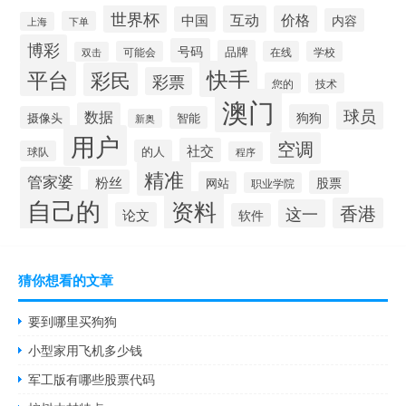
世界杯
互动
价格
中国
内容
下单
上海
博彩
号码
品牌
可能会
在线
学校
双击
快手
平台
彩民
彩票
您的
技术
澳门
球员
数据
狗狗
摄像头
智能
新奥
用户
空调
社交
的人
球队
程序
精准
管家婆
粉丝
股票
网站
职业学院
自己的
资料
香港
这一
论文
软件
猜你想看的文章
要到哪里买狗狗
小型家用飞机多少钱
军工版有哪些股票代码