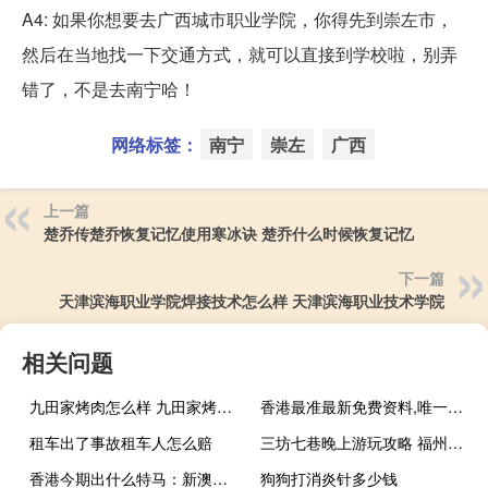
A4: 如果你想要去广西城市职业学院，你得先到崇左市，
然后在当地找一下交通方式，就可以直接到学校啦，别弄
错了，不是去南宁哈！
网络标签：
南宁
崇左
广西
上一篇
楚乔传楚乔恢复记忆使用寒冰诀 楚乔什么时候恢复记忆
下一篇
天津滨海职业学院焊接技术怎么样 天津滨海职业技术学院
相关问题
九田家烤肉怎么样 九田家烤肉加盟总公司
香港最准最新免费资料,唯一精选解释落实_The77.31.77
租车出了事故租车人怎么赔
三坊七巷晚上游玩攻略 福州三坊七巷旅游攻略
香港今期出什么特马：新澳历史开奖记录查询结果今天-通俗的最新解答-2785.3D.A703
狗狗打消炎针多少钱