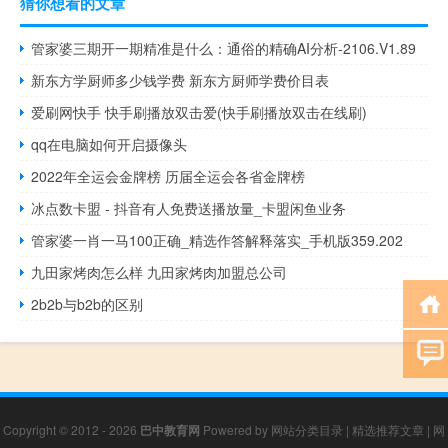
猜你想看的文章
管家婆三期开一期精准是什么：通俗的精确AI分析-2106.V1.89
新东方学厨师多少钱学费 新东方厨师学费价目表
爱刷网快手 快手刷播放双击爱(快手刷播放双击在线刷)
qq在电脑如何开启摄像头
2022年全运会金牌榜 历届全运会各省金牌榜
冰点数卡盟 - 抖音有人免费送播放量_卡盟闲鱼业务
管家婆一肖一马100正确_精选作答解释落实_手机版359.202
九田家烤肉怎么样 九田家烤肉加盟总公司
2b2b与b2b的区别
Copyright © 2012 - 2026
巴中教育网
Powered by
网站分类目录
|
精选推荐文章
|
网