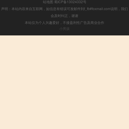
站地图
蜀ICP备13024332号
声明：本站内容来自互联网，如信息有错误可发邮件到f_fb#foxmail.com说明，我们
会及时纠正，谢谢
本站仅为个人兴趣爱好，不接盈利性广告及商业合作
小男孩