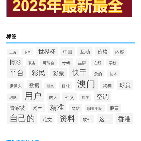
标签
世界杯
互动
价格
中国
内容
下单
上海
博彩
号码
品牌
可能会
在线
学校
双击
快手
平台
彩民
彩票
您的
技术
澳门
球员
数据
狗狗
摄像头
智能
新奥
用户
空调
社交
的人
球队
程序
精准
管家婆
粉丝
股票
网站
职业学院
自己的
资料
香港
这一
论文
软件