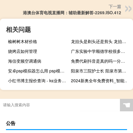
下一篇
港澳台体育电视直播网：辅助最新解答-2269.ISO.412
相关问题
榆树树木材价格
龙抬头是剃头还是剪头 龙抬头剪头发有什么讲究
烧烤店如何管理
广东实验中学顺德学校很多老师有编制,为何南海学校的没编制 广东实验中学南海学校
海信变频空调通病
免费代刷抖音是真的吗一分免费刷QQ空间赞
安卓psp模拟器怎么用 psp模拟器教程
阳泉市三院护士长 阳泉市第一人民医院
小红书博主报价查询 - ks业务低价自助下单平台便宜,抖音刷点赞网址便宜
2024新奥全年免费资料_智能AI深度解析_百度大脑版A12.31.1087
☚
公告