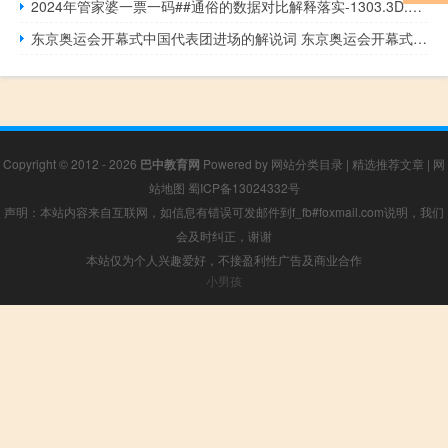
2024年管家婆一票一码##通俗的数据对比解释落实-1303.3D.A152
东京奥运会开幕式中国代表团进场的解说词 东京奥运会开幕式报道
Copyright © 2012 - 2026
巴中教育网
Powered by
网站分类目录
|
精选推荐文章
|
网
站地图
蜀ICP备13024332号
声明：本站内容来自互联网，如信息有错误可发邮件到f_fb#foxmail.com说明，我们
会及时纠正，谢谢
本站仅为个人兴趣爱好，不接盈利性广告及商业合作
小男孩