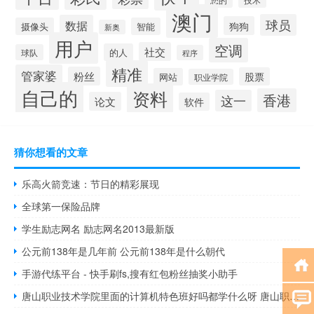
澳门
球员
数据
狗狗
摄像头
智能
新奥
用户
空调
社交
的人
球队
程序
精准
管家婆
粉丝
股票
网站
职业学院
自己的
资料
香港
这一
论文
软件
猜你想看的文章
乐高火箭竞速：节日的精彩展现
全球第一保险品牌
学生励志网名 励志网名2013最新版
公元前138年是几年前 公元前138年是什么朝代
手游代练平台 - 快手刷fs,搜有红包粉丝抽奖小助手
唐山职业技术学院里面的计算机特色班好吗都学什么呀 唐山职业技术学院吧