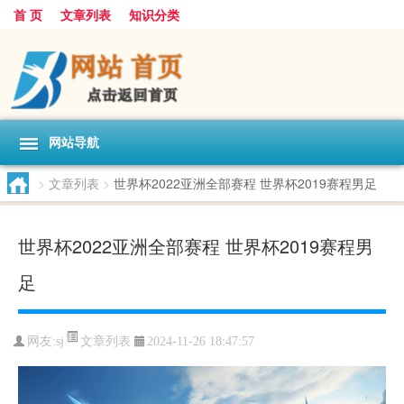
首 页
文章列表
知识分类
网站导航
>
文章列表
>
世界杯2022亚洲全部赛程 世界杯2019赛程男足
世界杯2022亚洲全部赛程 世界杯2019赛程男
足
文章列表
网友:
sj
2024-11-26 18:47:57