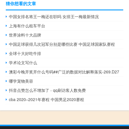
猜你想看的文章
中国女排名将王一梅还在职吗 女排王一梅最新情况
上海有什么租车平台
世界涂料十大品牌
中国足球获得几次冠军分别是哪些比赛 中国足球国家队赛程
全球十大好吃牛排
学术论文写什么
澳彩今晚开奖开什么号码##广泛的数据对比解释落实-269.D27
哪学宠物美容
抖音点赞怎么不增加了 - qq刷访客人数免费
cba 2020–2021年赛程 中国男足2020赛程