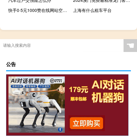
快手0·5元1000赞在线网站空间说说免费点赞网站在线秒赞
上海有什么租车平台
☚
公告