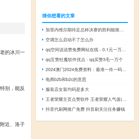
猜你想看的文章
加里内维尔期待足总杯决赛的胜利能推动曼联迈向更大成功
空调怎么启动不了怎么办
qq空间说说赞免费网站在线 - 0.1元一万粉丝 ks业务24小时在线下单
古老的冰川一
qq互赞狂魔软件优点 - qq买赞3毛一万个
2024澳门2024免费资料：最准一肖一码100%今晚-广泛的解析落实-1198.3D.A47
电商b2b和b2c的意思
构特别，能反
服装店女装均码是多大
！
王者荣耀主页点赞软件 王者荣耀人气值(王者首页点赞)
抖音代刷网推广免费 抖音刷关注任务赚钱
峰附近、洛子