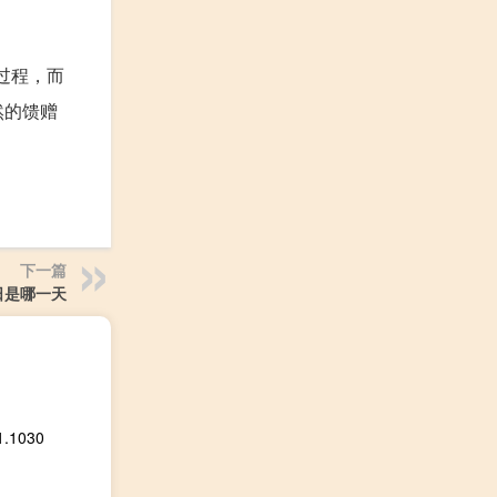
过程，而
然的馈赠
下一篇
日是哪一天
1030