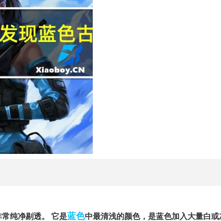
蓝色
非常纯净剔透。
它是
中最清浅的颜色，是蓝色加入大量白或