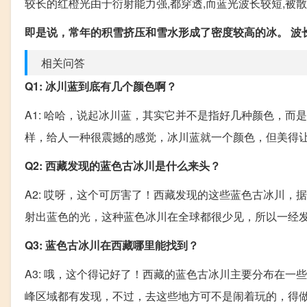
较长的红橙光由于衍射能力强,都穿透,而蓝光波长较短,被
即是说，常年的积雪挤压和雪水形成了密度较高的冰。
波
相关问答
Q1: 冰川蓝到底有几个颜色啊？
A1: 哈哈，说起冰川蓝，其实它并不是指好几种颜色，
样，给人一种很震撼的感觉，冰川蓝就一个颜色，但美得
Q2: 西藏发现的蓝色古冰川是什么来头？
A2: 哎呀，这个可厉害了！西藏发现的这些蓝色古冰川
射出蓝色的光，这种蓝色冰川在全球都很少见，所以一经
Q3: 蓝色古冰川在西藏哪里能找到？
A3: 哦，这个得记好了！西藏的蓝色古冰川主要分布在
峰区域都有发现，不过，去这些地方可不是闹着玩的，得