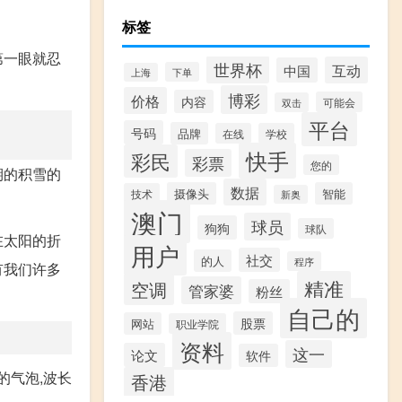
标签
第一眼就忍
世界杯
互动
中国
下单
上海
博彩
价格
内容
可能会
双击
平台
号码
品牌
在线
学校
快手
彩民
彩票
您的
期的积雪的
数据
摄像头
智能
技术
新奥
澳门
球员
狗狗
球队
在太阳的折
用户
社交
的人
程序
有我们许多
精准
空调
管家婆
粉丝
自己的
股票
网站
职业学院
资料
这一
论文
软件
的气泡,波长
香港