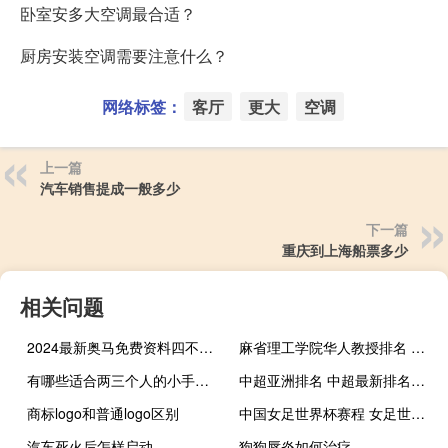
卧室安多大空调最合适？
厨房安装空调需要注意什么？
网络标签：
客厅
更大
空调
上一篇
汽车销售提成一般多少
下一篇
重庆到上海船票多少
相关问题
2024最新奥马免费资料四不像_智能AI深度解析_爱采购版v47.08.840
麻省理工学院华人教授排名 麻省理工大学世界排名
有哪些适合两三个人的小手工制作 100个简单的手工小制作
中超亚洲排名 中超最新排名出炉
商标logo和普通logo区别
中国女足世界杯赛程 女足世界杯2019时间赛程
汽车死火后怎样启动
狗狗唇炎如何治疗