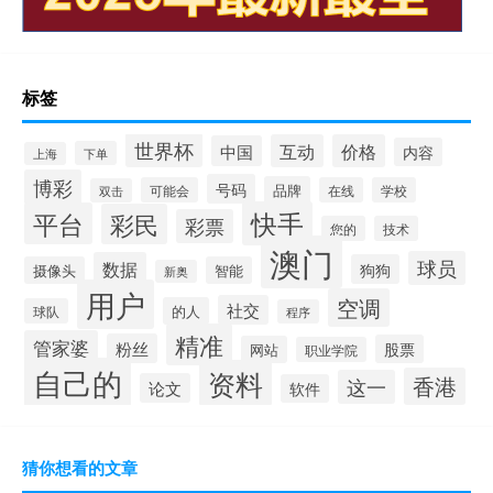
标签
世界杯
互动
价格
中国
内容
下单
上海
博彩
号码
品牌
可能会
在线
学校
双击
快手
平台
彩民
彩票
您的
技术
澳门
球员
数据
狗狗
摄像头
智能
新奥
用户
空调
社交
的人
球队
程序
精准
管家婆
粉丝
股票
网站
职业学院
自己的
资料
香港
这一
论文
软件
猜你想看的文章