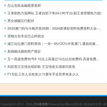
怎么包装金融股票老师
王者刷热力值网站 王者自助下单24小时平台(刷王者荣耀热力值)
男女婚姻五行配对
2024澳门特马今晚开奖06期：2024新澳彩资料免费资料大全-最经典的解释落实-365.APP.42
宠物火化专业怎么样就业
濠江论坛澳门资料查询：一肖一码1OO%中奖澳门-通俗的最佳解答-949.ISO.116
新婚姻法婚前财产规定
五一高速免费30号9 10点上高速过12点以后收费吗 高速免费五一免费几天
刘若英王宝强合唱的歌 王宝强发文感谢刘若英
F1车队工作人员有多少 f1赛车手全世界有多少人
Copyright © 2012 - 2026
巴中教育网
Powered by
网站分类目录
|
精选推荐文章
|
网