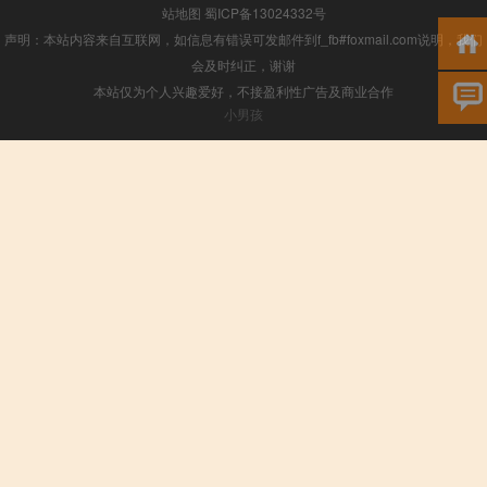
站地图
蜀ICP备13024332号
声明：本站内容来自互联网，如信息有错误可发邮件到f_fb#foxmail.com说明，我们
会及时纠正，谢谢
本站仅为个人兴趣爱好，不接盈利性广告及商业合作
小男孩