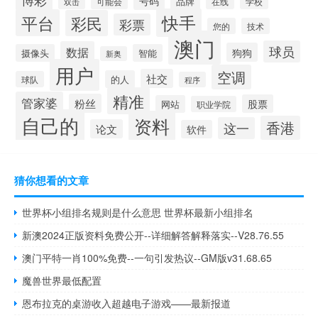
号码
品牌
可能会
在线
学校
双击
快手
平台
彩民
彩票
您的
技术
澳门
球员
数据
狗狗
摄像头
智能
新奥
用户
空调
社交
的人
球队
程序
精准
管家婆
粉丝
股票
网站
职业学院
自己的
资料
香港
这一
论文
软件
猜你想看的文章
世界杯小组排名规则是什么意思 世界杯最新小组排名
新澳2024正版资料免费公开--详细解答解释落实--V28.76.55
澳门平特一肖100%免费--一句引发热议--GM版v31.68.65
魔兽世界最低配置
恩布拉克的桌游收入超越电子游戏——最新报道