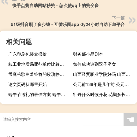
快手点赞自助网站秒赞 - 怎么使qq上的赞变多
下一篇
51级抖音刷了多少钱 - 互赞乐园app dy24小时自助下单平台
相关问题
广东印刷包装盒报价
财务部小品剧本
核工业地质局哪些单位比较好 中国核工业地质局
如何成功追到双子座女
孟庭苇歌曲羞答答的玫瑰静悄悄的开歌词写的是什么意思 无字幕MV羞答答的玫瑰
山西经贸职业学院好吗 山西经贸职业技术学院
论文页码从哪里开始
公元前138年是几年前 公元前138年是什么朝代
端午节送礼的最佳方案 端午节送礼一般送什么
牡丹什么时候开花,花期多长时间 牡丹花几月开放最佳时间
☚