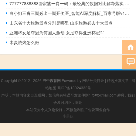
777777888888管家婆一肖一码：最经典的数据对比解释落实-511.WIN.67
白小姐三肖三期必出一期开奖医_智能AI深度解析_百家号版v47.08.166
山东省十大旅游景点分别是哪里 山东旅游必去十大景点
亚洲杯女足夺冠为何国人激动 女足夺得亚洲杯冠军
木炭烧烤怎么做
Copyright © 2012 - 2026
巴中教育网
Powered by
网站分类目录
|
精选推荐文章
|
网
站地图
蜀ICP备13024332号
声明：本站内容来自互联网，如信息有错误可发邮件到f_fb#foxmail.com说明，我们
会及时纠正，谢谢
本站仅为个人兴趣爱好，不接盈利性广告及商业合作
小男孩