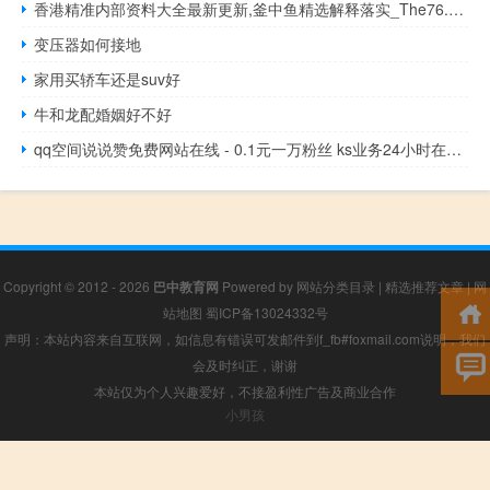
香港精准内部资料大全最新更新,釜中鱼精选解释落实_The76.52.30
变压器如何接地
家用买轿车还是suv好
牛和龙配婚姻好不好
qq空间说说赞免费网站在线 - 0.1元一万粉丝 ks业务24小时在线下单
Copyright © 2012 - 2026
巴中教育网
Powered by
网站分类目录
|
精选推荐文章
|
网
站地图
蜀ICP备13024332号
声明：本站内容来自互联网，如信息有错误可发邮件到f_fb#foxmail.com说明，我们
会及时纠正，谢谢
本站仅为个人兴趣爱好，不接盈利性广告及商业合作
小男孩