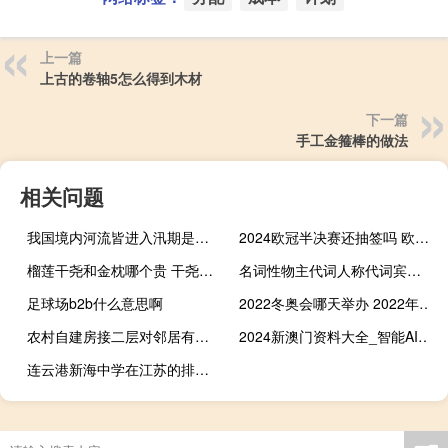
上一篇
上古的卷轴5怎么得到木材
下一篇
手工金箍棒的做法
相关问题
我国境内河流皆进入汛期是什么季节 今天起我国正式进入汛期
2024欧冠半决赛还抽签吗 欧冠半决赛再现争议
榴莲干尧和金枕哪个贵 干尧榴莲和金枕榴莲区别
名词性物主代词人称代词宾格物主代词所有的意思是什么 人称代词和物主代词表格
足球场b2b什么意思啊
2022冬奥会哪天举办 2022年冬奥会相关资料
农村自建房接二层对邻居有影响吗 农村自建房二层真实图
2024新澳门资料大全_智能AI深度解析_爱采购版v47.08.88
连云港新海中学在江苏的排名 连云港市新海实验中学