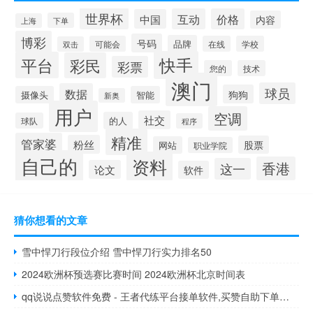
世界杯
互动
价格
中国
内容
下单
上海
博彩
号码
品牌
可能会
在线
学校
双击
快手
平台
彩民
彩票
您的
技术
澳门
球员
数据
狗狗
摄像头
智能
新奥
用户
空调
社交
的人
球队
程序
精准
管家婆
粉丝
股票
网站
职业学院
自己的
资料
香港
这一
论文
软件
猜你想看的文章
雪中悍刀行段位介绍 雪中悍刀行实力排名50
2024欧洲杯预选赛比赛时间 2024欧洲杯北京时间表
qq说说点赞软件免费 - 王者代练平台接单软件,买赞自助下单平台免费