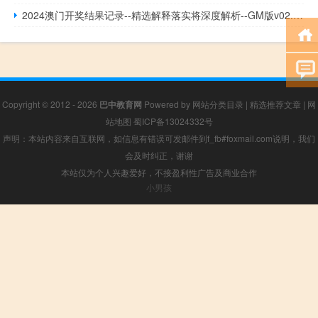
2024澳门开奖结果记录--精选解释落实将深度解析--GM版v02.85.52
Copyright © 2012 - 2026
巴中教育网
Powered by
网站分类目录
|
精选推荐文章
|
网
站地图
蜀ICP备13024332号
声明：本站内容来自互联网，如信息有错误可发邮件到f_fb#foxmail.com说明，我们
会及时纠正，谢谢
本站仅为个人兴趣爱好，不接盈利性广告及商业合作
小男孩