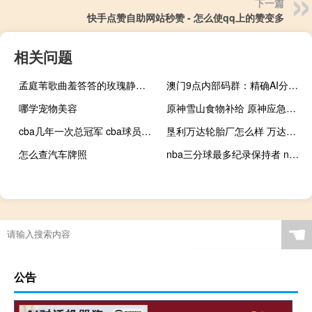
下一篇
快手点赞自助网站秒赞 - 怎么使qq上的赞变多
相关问题
孟庭苇歌曲羞答答的玫瑰静悄悄的开歌词写的是什么意思 无字幕MV羞答答的玫瑰
澳门9点内部码群：精确AI分析-3125.XM0.206
哪学宠物美容
原神雪山食物补给 原神应急补给第三个
cba几年一次总冠军 cba球员总冠军次数排名
垦利万达轮胎厂怎么样 万达轮胎厂招聘信息
怎么查汽车牌照
nba三分球最多纪录保持者 nba历史三分榜排名
☚
公告