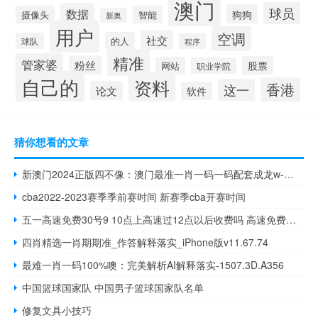
澳门
球员
数据
狗狗
摄像头
智能
新奥
用户
空调
社交
的人
球队
程序
精准
管家婆
粉丝
股票
网站
职业学院
自己的
资料
香港
这一
论文
软件
猜你想看的文章
新澳门2024正版四不像：澳门最准一肖一码一码配套成龙w-精选解析解释-1241.3D.A90
cba2022-2023赛季季前赛时间 新赛季cba开赛时间
五一高速免费30号9 10点上高速过12点以后收费吗 高速免费五一免费几天
四肖精选一肖期期准_作答解释落实_iPhone版v11.67.74
最难一肖一码100%噢：完美解析AI解释落实-1507.3D.A356
中国篮球国家队 中国男子篮球国家队名单
修复文具小技巧