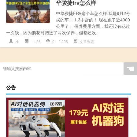
华骏捷frv怎么样
中华骏捷FRV这个车怎么样 我是9月2号
买的车！ 1.3手舒的！ 现在跑了近4000
公里了！ 保养费用方面，我还没有花过
一次钱，因为购花时赠送了两次保养，但都还没...
zh
11-26
0
205
文章列表
☚
公告