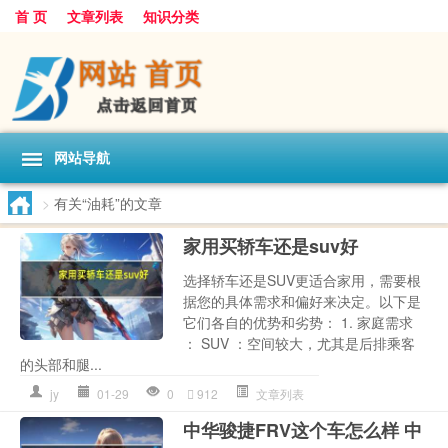
首 页
文章列表
知识分类
网站导航
>
有关“油耗”的文章
家用买轿车还是suv好
选择轿车还是SUV更适合家用，需要根
据您的具体需求和偏好来决定。以下是
它们各自的优势和劣势： 1. 家庭需求
： SUV ：空间较大，尤其是后排乘客
的头部和腿...
jy
01-29
0
912
文章列表
中华骏捷FRV这个车怎么样 中