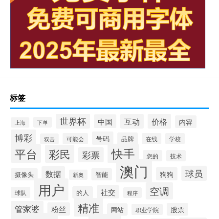
标签
世界杯
互动
价格
中国
内容
下单
上海
博彩
号码
品牌
可能会
在线
学校
双击
快手
平台
彩民
彩票
您的
技术
澳门
球员
数据
狗狗
摄像头
智能
新奥
用户
空调
社交
的人
球队
程序
精准
管家婆
粉丝
股票
网站
职业学院