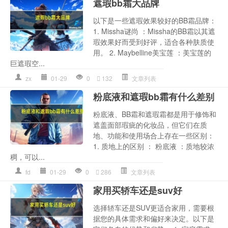
遮瑕bb霜大品牌
以下是一些遮瑕效果较好的BB霜品牌：
1. Missha谜尚 ：Missha的BB霜以其遮
瑕效果好而受到好评，适合各种肤质使
用。 2. Maybelline美宝莲 ：美宝莲的
巨遮瑕空...
zx
01-29
0
132
文章列表
粉底液和遮瑕bb霜有什么差别
粉底液、BB霜和遮瑕霜都是用于修饰和
遮盖面部瑕疵的化妆品，但它们在质
地、功能和使用场合上存在一些区别：
1. 质地上的区别 ： 粉底液 ：质地较浓
稠，可以...
fd
01-29
0
286
文章列表
家用买轿车还是suv好
选择轿车还是SUV更适合家用，需要根
据您的具体需求和偏好来决定。以下是