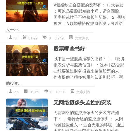
V领婚纱适合搭配的发型有： 1. 大卷发
：可以凸显脸部精致小巧，适合圆脸、
国字脸或脖子不够修长的新娘。 2. 洒脱
披发 ：V领婚纱搭配披肩长发，可以给
人一种...
vl
01-29
0
249
文章列表
股票哪些书好
以下是一些股票推荐的书籍： 1. 《财务
报表分析与股票估值》 ：这本书适合那
些想要通过财务报表来估值股票的人，
作者提供了很多实用的知识和技巧，帮
助投资...
gp
01-29
0
112
文章列表
无网络摄像头监控的安装
无需网络的监控摄像头的安装方法如
下： 1. 选择合适的监控摄像头 ： 太阳
能监控摄像头 ：适合无电的环境，通过
太阳能板吸收太阳能转化为电能供电。