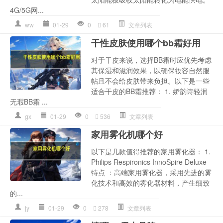
4G/5G网...
ww
01-29
0
61
文章列表
干性皮肤使用哪个bb霜好用
对于干皮来说，选择BB霜时应优先考虑
其保湿和滋润效果，以确保妆容自然服
帖且不会给皮肤带来负担。以下是一些
适合干皮的BB霜推荐： 1. 娇韵诗轻润
无瑕BB霜 ...
gx
01-29
0
536
文章列表
家用雾化机哪个好
以下是几款值得推荐的家用雾化器： 1.
Philips Respironics InnoSpire Deluxe
特点 ：高端家用雾化器，采用先进的雾
化技术和高效的雾化器材料，产生细致
的...
jy
01-29
0
278
文章列表